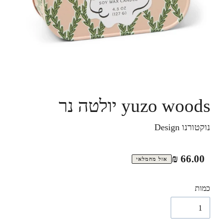
yuzo woods יולטה נר
נוקטורנו Design
מחיר
66.00 ₪
אזל מהמלאי
רגיל
כמות