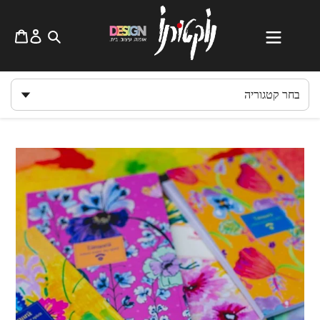
לג
תוכן