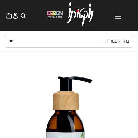
לג
תוכן