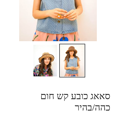
סאאג כובע קש חום
כהה/בהיר