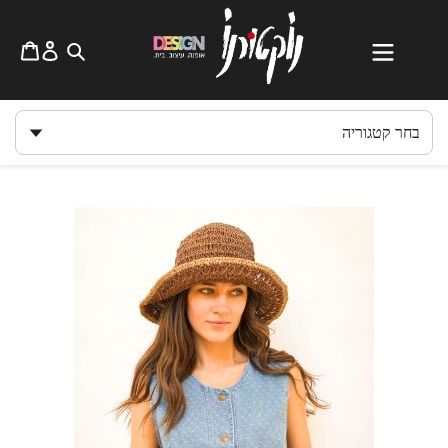
לג
תוכן