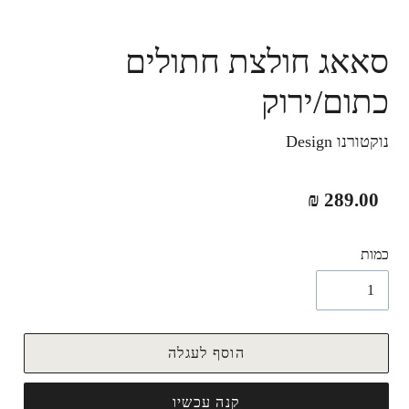
סאאג חולצת חתולים
כתום/ירוק
נוקטורנו Design
מחיר
289.00 ₪
רגיל
כמות
הוסף לעגלה
קנה עכשיו