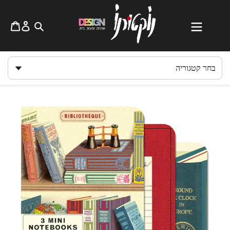
לג
תוכן