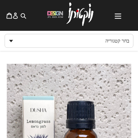
לג
תוכן